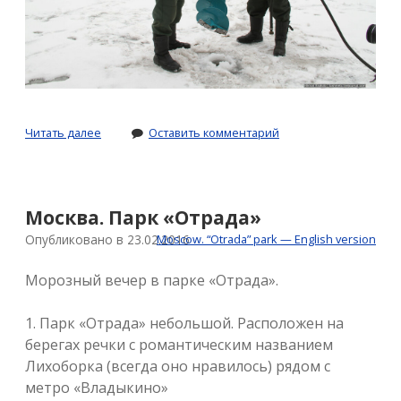
Как
Читать далее
Оставить комментарий
блогеры
аэрацию
пруда
делали
Москва. Парк «Отрада»
Опубликовано в 23.02.2016
Moscow. “Otrada” park — English version
Морозный вечер в парке «Отрада».
1. Парк «Отрада» небольшой. Расположен на
берегах речки с романтическим названием
Лихоборка (всегда оно нравилось) рядом с
метро «Владыкино»