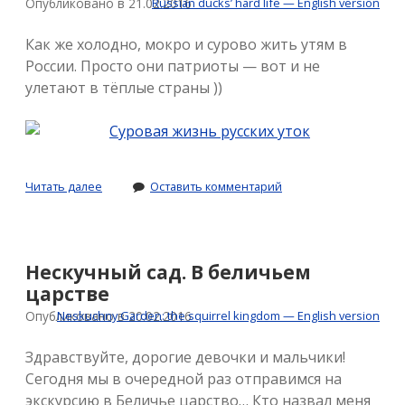
Опубликовано в 21.02.2016
Russian ducks’ hard life — English version
Как же холодно, мокро и сурово жить утям в
России. Просто они патриоты — вот и не
улетают в тёплые страны ))
Суровая
Читать далее
Оставить комментарий
жизнь
русских
уток
Нескучный сад. В беличьем
царстве
Опубликовано в 20.02.2016
Neskuchny Garden: the squirrel kingdom — English version
Здравствуйте, дорогие девочки и мальчики!
Сегодня мы в очередной раз отправимся на
экскурсию в Беличье царство… Кто назвал меня