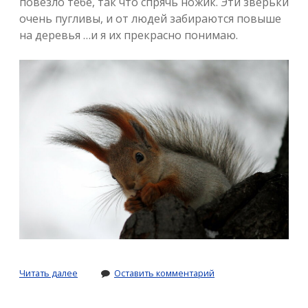
повезло тебе, так что спрячь ножик. Эти зверьки
очень пугливы, и от людей забираются повыше
на деревья …и я их прекрасно понимаю.
Нескучный
Читать далее
Оставить комментарий
сад.
В